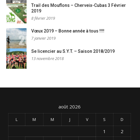
Trail des Mouflons – Cherveix-Cubas 3 Février
2019
8 février 2019
Vœux 2019 – Bonne année à tous !!!!
7 janvier 2019
Se licencier au S.Y.T. – Saison 2018/2019
13 novembre 2018
août 2026
L
M
M
J
V
S
D
1
2