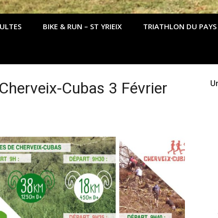
DULTES
BIKE & RUN – ST YRIEIX
TRIATHLON DU PAYS
 Cherveix-Cubas 3 Février
Un