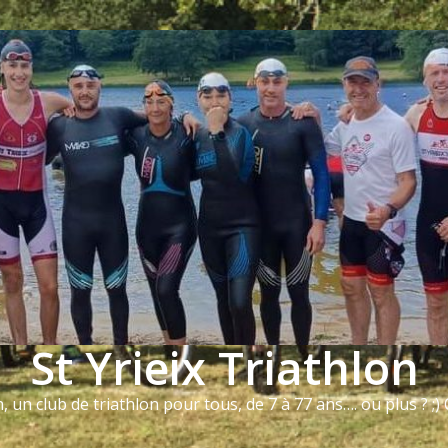
St Yrieix Triathlon
n, un club de triathlon pour tous, de 7 à 77 ans…. ou plus ? ;) Q