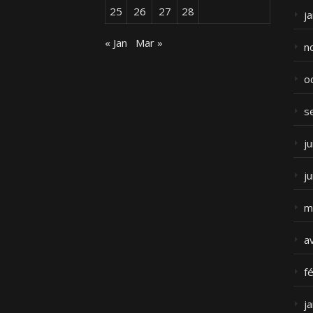
25
26
27
28
j
« Jan
Mar »
n
o
s
ju
j
m
a
f
j