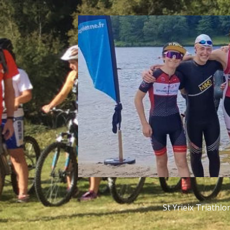
Aller
au
contenu
St Yrieix Triathlo