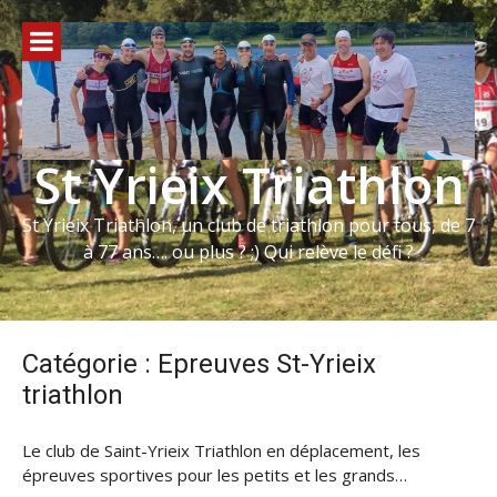
Aller
au
contenu
St Yrieix Triathlon
St Yrieix Triathlon, un club de triathlon pour tous, de 7
à 77 ans…. ou plus ? ;) Qui relève le défi ?
Catégorie :
Epreuves St-Yrieix
triathlon
Le club de Saint-Yrieix Triathlon en déplacement, les
épreuves sportives pour les petits et les grands…