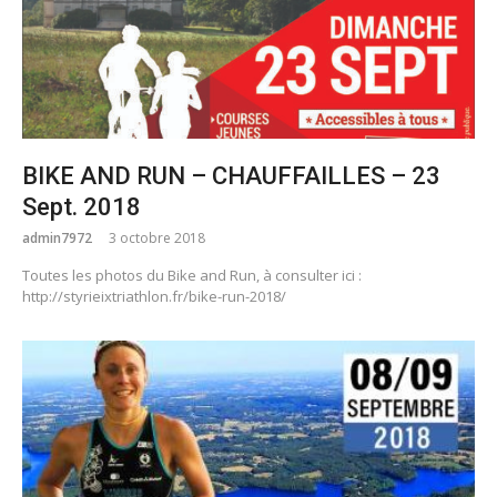
BIKE AND RUN – CHAUFFAILLES – 23
Sept. 2018
admin7972
3 octobre 2018
Toutes les photos du Bike and Run, à consulter ici :
http://styrieixtriathlon.fr/bike-run-2018/