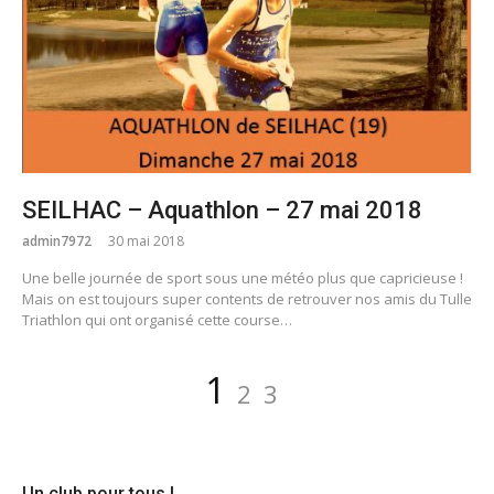
SEILHAC – Aquathlon – 27 mai 2018
admin7972
30 mai 2018
Une belle journée de sport sous une météo plus que capricieuse !
Mais on est toujours super contents de retrouver nos amis du Tulle
Triathlon qui ont organisé cette course…
Navigation
Page
Page
Page
1
2
3
des
articles
Un club pour tous !