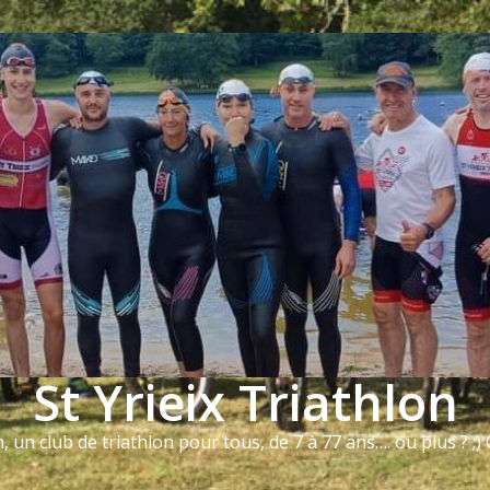
St Yrieix Triathlon
n, un club de triathlon pour tous, de 7 à 77 ans…. ou plus ? ;) Q