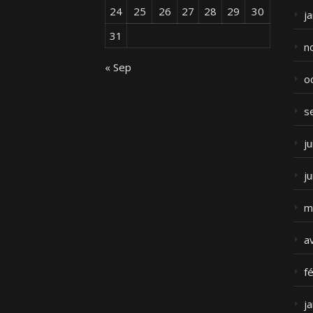
24
25
26
27
28
29
30
j
31
n
« Sep
o
s
ju
j
m
a
f
j