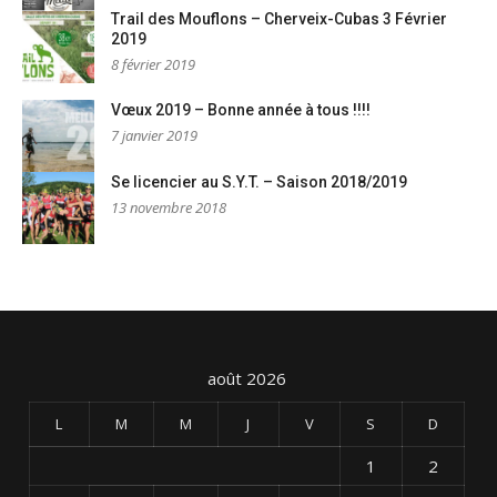
Trail des Mouflons – Cherveix-Cubas 3 Février
2019
8 février 2019
Vœux 2019 – Bonne année à tous !!!!
7 janvier 2019
Se licencier au S.Y.T. – Saison 2018/2019
13 novembre 2018
août 2026
L
M
M
J
V
S
D
1
2