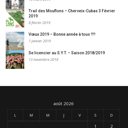
Trail des Mouflons – Cherveix-Cubas 3 Février
2019
8 février 2019
Vœux 2019 – Bonne année à tous !!!!
7 janvier 2019
Se licencier au S.Y.T. – Saison 2018/2019
13 novembre 2018
août 2026
L
M
M
J
V
S
D
1
2