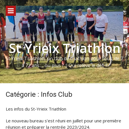
Aller
au
contenu
St Yrieix Triathlon
St Yrieix Triathlon, un club de triathlon pour tous, de 7
à 77 ans…. ou plus ? ;) Qui relève le défi ?
Catégorie :
Infos Club
Les infos du St-Yrieix Triathlon
Le nouveau bureau s’est réuni en juillet pour une première
réunion et préparer la rentrée 2023/2024.