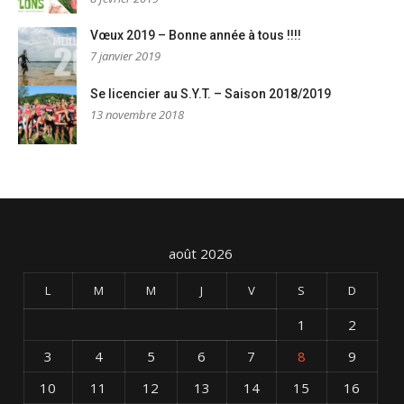
Vœux 2019 – Bonne année à tous !!!!
7 janvier 2019
Se licencier au S.Y.T. – Saison 2018/2019
13 novembre 2018
août 2026
L
M
M
J
V
S
D
1
2
3
4
5
6
7
8
9
10
11
12
13
14
15
16