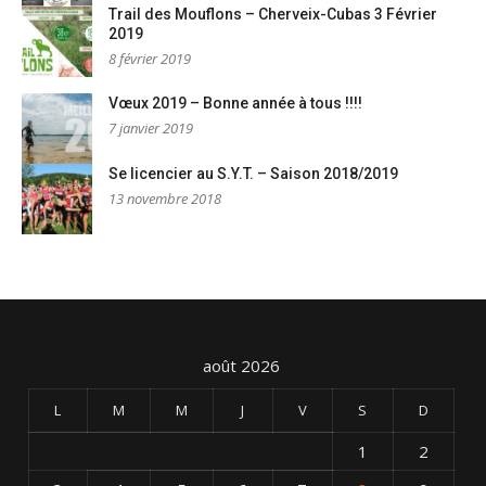
Trail des Mouflons – Cherveix-Cubas 3 Février
2019
8 février 2019
Vœux 2019 – Bonne année à tous !!!!
7 janvier 2019
Se licencier au S.Y.T. – Saison 2018/2019
13 novembre 2018
août 2026
L
M
M
J
V
S
D
1
2