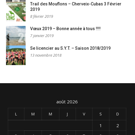
Trail des Mouflons – Cherveix-Cubas 3 Février
2019
8 février 2019
Vœux 2019 – Bonne année à tous !!!!
7 janvier 2019
Se licencier au S.Y.T. – Saison 2018/2019
13 novembre 2018
août 2026
L
M
M
J
V
S
D
1
2