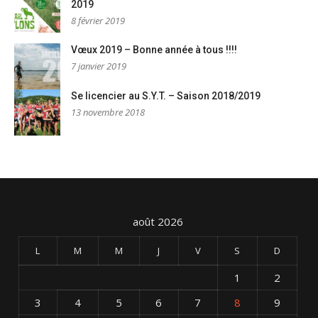
2019
8 février 2019
Vœux 2019 – Bonne année à tous !!!!
7 janvier 2019
Se licencier au S.Y.T. – Saison 2018/2019
13 novembre 2018
août 2026
L
M
M
J
V
S
D
1
2
3
4
5
6
7
8
9