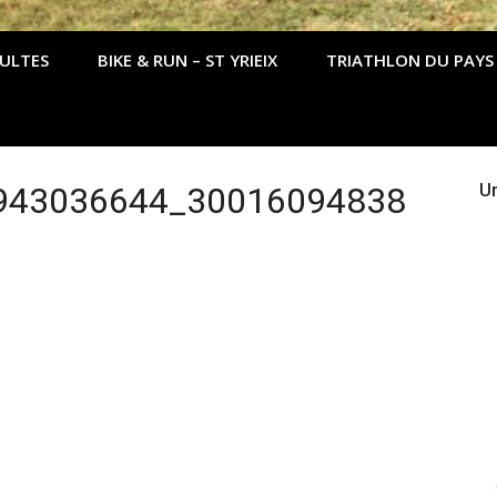
DULTES
BIKE & RUN – ST YRIEIX
TRIATHLON DU PAYS
943036644_30016094838
Un