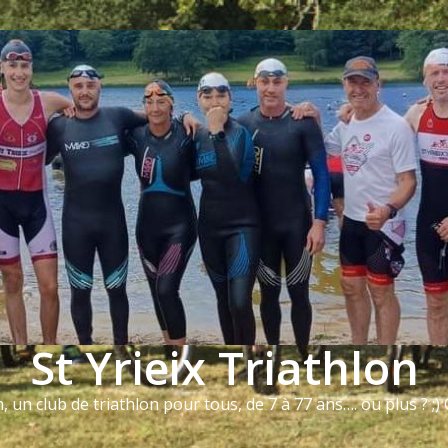
St Yrieix Triathlon
n, un club de triathlon pour tous, de 7 à 77 ans…. ou plus ? ;) Q