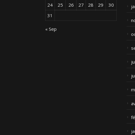
24
25
26
27
28
29
30
j
31
n
« Sep
o
s
ju
j
m
a
f
j