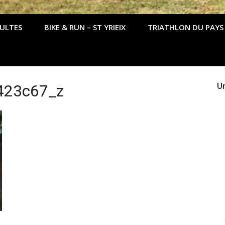
DULTES
BIKE & RUN – ST YRIEIX
TRIATHLON DU PAYS
423c67_z
Un