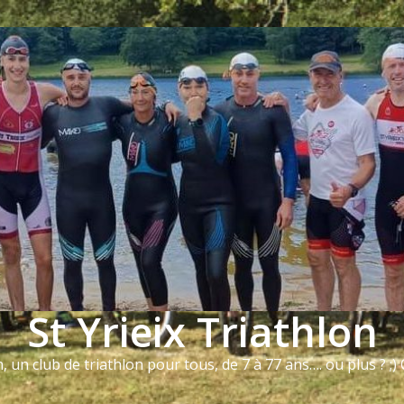
St Yrieix Triathlon
n, un club de triathlon pour tous, de 7 à 77 ans…. ou plus ? ;) Q