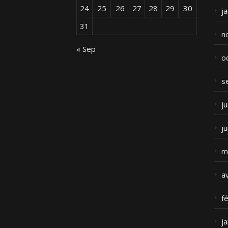
24
25
26
27
28
29
30
j
31
n
« Sep
o
s
ju
j
m
a
f
j