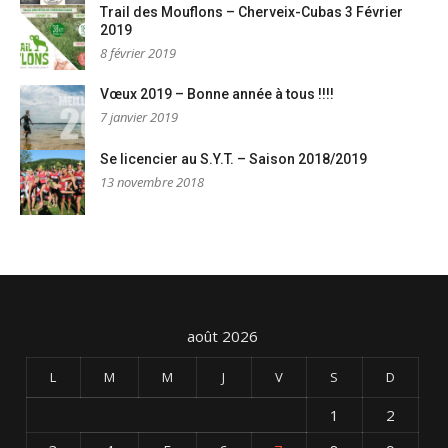
Trail des Mouflons – Cherveix-Cubas 3 Février
2019
8 février 2019
Vœux 2019 – Bonne année à tous !!!!
7 janvier 2019
Se licencier au S.Y.T. – Saison 2018/2019
13 novembre 2018
août 2026
L
M
M
J
V
S
D
1
2