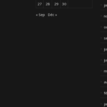
27
28
29
30
j
« Sep
Déc »
n
o
s
ju
j
m
a
f
j