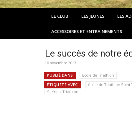
LE CLUB
LES JEUNES
LES A
ACCESSOIRES ET ENTRAINEMENTS
Le succès de notre éc
10 novembre 2017
PUBLIÉ DANS
Ecole de Triathlon
ÉTIQUETÉ AVEC
école de Triathlon Saint-
St-Yrieix Triathlon