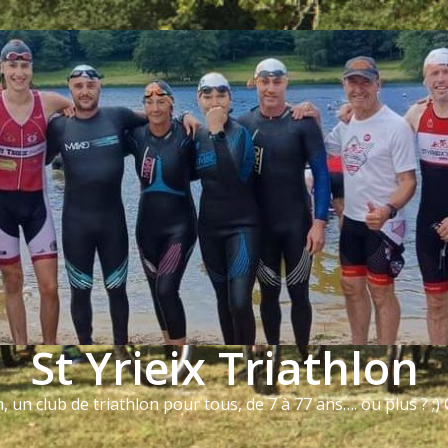
St Yrieix Triathlon
n, un club de triathlon pour tous, de 7 à 77 ans…. ou plus ? ;) Q