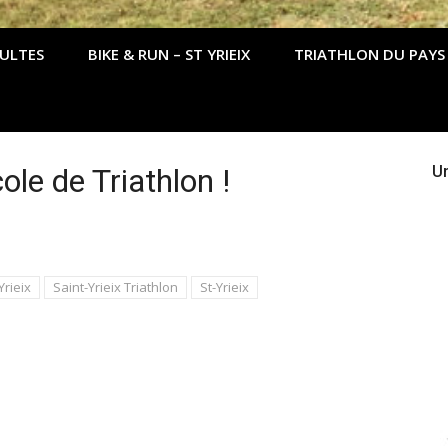
DULTES
BIKE & RUN – ST YRIEIX
TRIATHLON DU PAYS
ole de Triathlon !
Un
Yrieix
Saint-Yrieix Triathlon
St-Yrieix